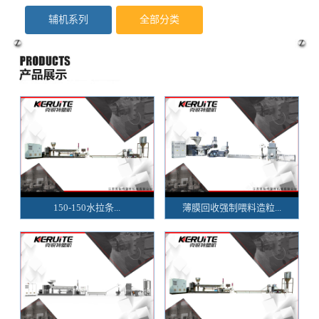
辅机系列
全部分类
150-150水拉条...
薄膜回收强制喂料造粒...