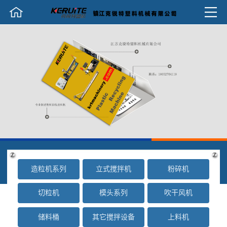
造粒机系列
立式搅拌机
粉碎机
切粒机
模头系列
吹干风机
储料桶
其它搅拌设备
上料机