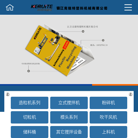
造粒机系列
立式搅拌机
粉碎机
切粒机
模头系列
吹干风机
储料桶
其它搅拌设备
上料机