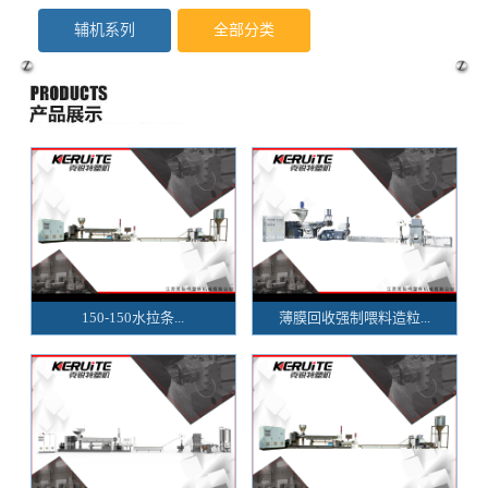
辅机系列
全部分类
150-150水拉条...
薄膜回收强制喂料造粒...